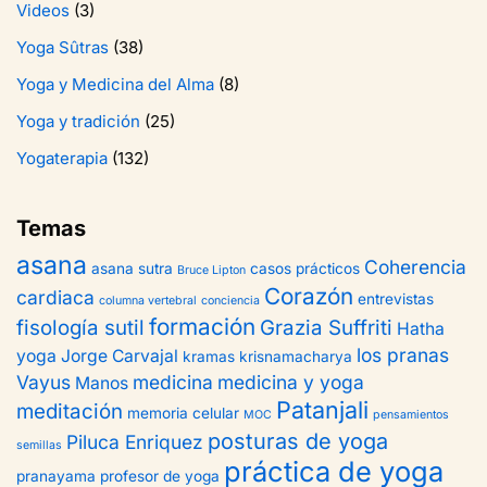
Videos
(3)
Yoga Sûtras
(38)
Yoga y Medicina del Alma
(8)
Yoga y tradición
(25)
Yogaterapia
(132)
Temas
asana
Coherencia
asana sutra
casos prácticos
Bruce Lipton
Corazón
cardiaca
entrevistas
columna vertebral
conciencia
formación
fisología sutil
Grazia Suffriti
Hatha
los pranas
yoga
Jorge Carvajal
kramas
krisnamacharya
Vayus
medicina
medicina y yoga
Manos
Patanjali
meditación
memoria celular
MOC
pensamientos
posturas de yoga
Piluca Enriquez
semillas
práctica de yoga
pranayama
profesor de yoga