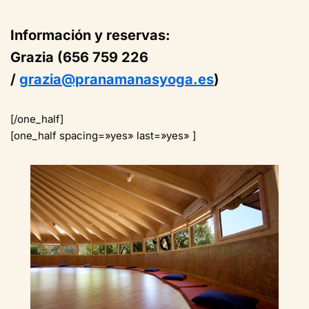
Información y reservas:
Grazia (656 759 226
/
grazia@pranamanasyoga.es
)
[/one_half]
[one_half spacing=»yes» last=»yes» ]