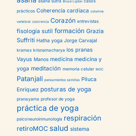
asana
asana sutra
casos
Bruce Lipton
Coherencia cardiaca
prácticos
columna
Corazón
entrevistas
vertebral
conciencia
formación
fisología sutil
Grazia
Suffriti
Hatha yoga
Jorge Carvajal
los pranas
kramas
krisnamacharya
Vayus
medicina
medicina y
Manos
meditación
yoga
memoria celular
MOC
Patanjali
Piluca
pensamientos semillas
posturas de yoga
Enriquez
pranayama
profesor de yoga
práctica de yoga
respiración
psiconeuroinmunología
salud
retiroMOC
sistema