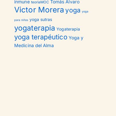
inmune
Tomás Alvaro
teoriaMOC
Victor Morera
yoga
yoga
yoga sutras
para niños
yogaterapia
Yogaterapia
yoga terapéutico
Yoga y
Medicina del Alma