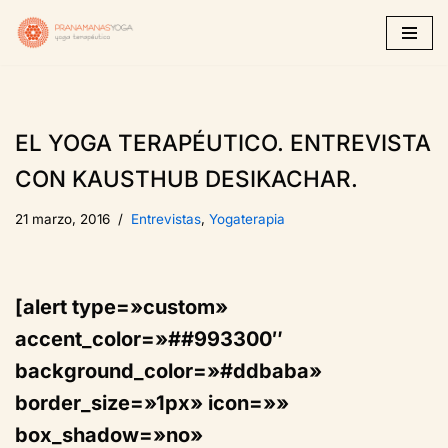
Saltar
al
contenido
EL YOGA TERAPÉUTICO. ENTREVISTA
CON KAUSTHUB DESIKACHAR.
21 marzo, 2016
Entrevistas
,
Yogaterapia
[alert type=»custom»
accent_color=»##993300″
background_color=»#ddbaba»
border_size=»1px» icon=»»
box_shadow=»no»