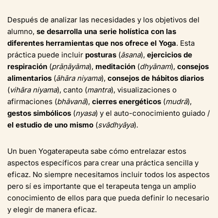
Después de analizar las necesidades y los objetivos del
alumno,
se desarrolla una serie holística con las
diferentes herramientas que nos ofrece el Yoga
. Esta
práctica puede incluir
posturas
(
āsana
),
ejercicios de
respiración
(
prāṇāyāma
),
meditación
(
dhyānam
),
consejos
alimentarios
(
āhāra niyama
),
consejos de hábitos diarios
(
vihāra niyama
), canto (
mantra
), visualizaciones o
afirmaciones (
bhāvanā
),
cierres energéticos
(
mudrā
),
gestos simbólicos
(
nyasa
) y el auto-conocimiento guiado /
el estudio de uno mismo
(
svādhyāya
).
Un buen Yogaterapeuta sabe cómo entrelazar estos
aspectos específicos para crear una práctica sencilla y
eficaz. No siempre necesitamos incluir todos los aspectos
pero sí es importante que el terapeuta tenga un amplio
conocimiento de ellos para que pueda definir lo necesario
y elegir de manera eficaz.