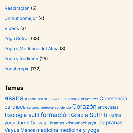
Respiración
(5)
Unmundomejor
(4)
Videos
(3)
Yoga Sûtras
(38)
Yoga y Medicina del Alma
(8)
Yoga y tradición
(25)
Yogaterapia
(132)
Temas
asana
Coherencia
asana sutra
casos prácticos
Bruce Lipton
Corazón
cardiaca
entrevistas
columna vertebral
conciencia
formación
fisología sutil
Grazia Suffriti
Hatha
los pranas
yoga
Jorge Carvajal
kramas
krisnamacharya
Vayus
medicina
medicina y yoga
Manos