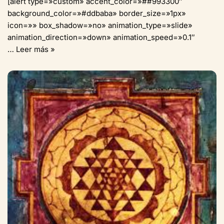
[alert type=»custom» accent_color=»##993300″
background_color=»#ddbaba» border_size=»1px»
icon=»» box_shadow=»no» animation_type=»slide»
animation_direction=»down» animation_speed=»0.1″
…
Leer más »