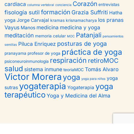
Corazón
cardiaca
entrevistas
columna vertebral
conciencia
formación
fisología sutil
Grazia Suffriti
Hatha
los pranas
yoga
Jorge Carvajal
kramas
krisnamacharya
Vayus
medicina
medicina y yoga
Manos
Patanjali
meditación
memoria celular
MOC
pensamientos
posturas de yoga
Piluca Enriquez
semillas
práctica de yoga
pranayama
profesor de yoga
respiración
retiroMOC
psiconeuroinmunología
salud
sistema inmune
Tomás Alvaro
teoriaMOC
Victor Morera
yoga
yoga
yoga para niños
yogaterapia
yoga
sutras
Yogaterapia
terapéutico
Yoga y Medicina del Alma
Neve
| Funciona gracias a
WordPress