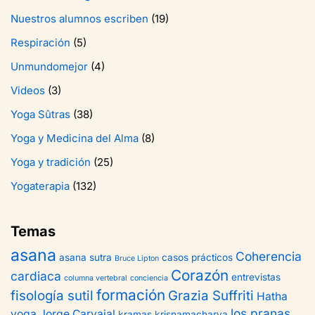
Nuestros alumnos escriben
(19)
Respiración
(5)
Unmundomejor
(4)
Videos
(3)
Yoga Sûtras
(38)
Yoga y Medicina del Alma
(8)
Yoga y tradición
(25)
Yogaterapia
(132)
Temas
asana
Coherencia
asana sutra
casos prácticos
Bruce Lipton
Corazón
cardiaca
entrevistas
columna vertebral
conciencia
formación
fisología sutil
Grazia Suffriti
Hatha
los pranas
yoga
Jorge Carvajal
kramas
krisnamacharya