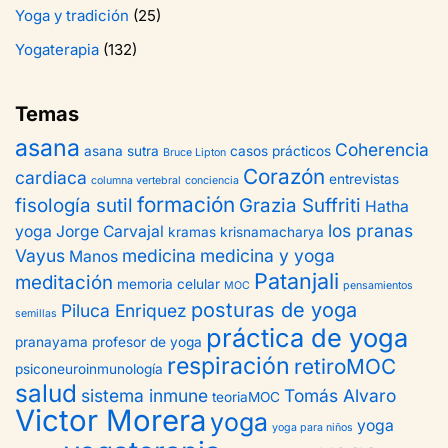
Yoga y tradición
(25)
Yogaterapia
(132)
Temas
asana
Coherencia
asana sutra
casos prácticos
Bruce Lipton
Corazón
cardiaca
entrevistas
columna vertebral
conciencia
formación
fisología sutil
Grazia Suffriti
Hatha
los pranas
yoga
Jorge Carvajal
kramas
krisnamacharya
Vayus
medicina
medicina y yoga
Manos
Patanjali
meditación
memoria celular
MOC
pensamientos
posturas de yoga
Piluca Enriquez
semillas
práctica de yoga
pranayama
profesor de yoga
respiración
retiroMOC
psiconeuroinmunología
salud
sistema inmune
Tomás Alvaro
teoriaMOC
Victor Morera
yoga
yoga
yoga para niños