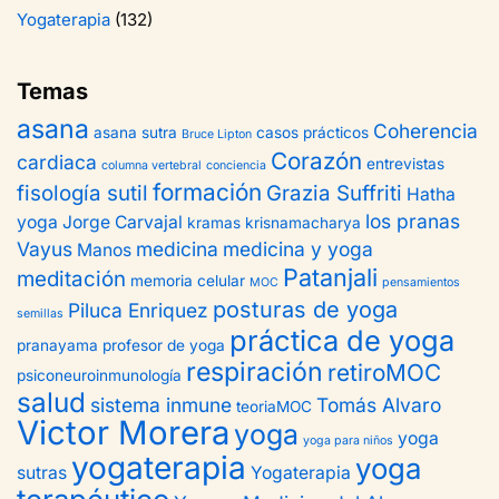
Yogaterapia
(132)
Temas
asana
Coherencia
asana sutra
casos prácticos
Bruce Lipton
Corazón
cardiaca
entrevistas
columna vertebral
conciencia
formación
fisología sutil
Grazia Suffriti
Hatha
los pranas
yoga
Jorge Carvajal
kramas
krisnamacharya
Vayus
medicina
medicina y yoga
Manos
Patanjali
meditación
memoria celular
MOC
pensamientos
posturas de yoga
Piluca Enriquez
semillas
práctica de yoga
pranayama
profesor de yoga
respiración
retiroMOC
psiconeuroinmunología
salud
sistema inmune
Tomás Alvaro
teoriaMOC
Victor Morera
yoga
yoga
yoga para niños
yogaterapia
yoga
sutras
Yogaterapia