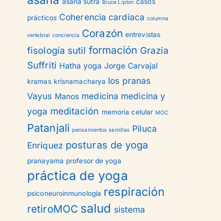
asana
asana sutra
casos
Bruce Lipton
Coherencia cardiaca
prácticos
columna
Corazón
entrevistas
vertebral
conciencia
formación
fisología sutil
Grazia
Suffriti
Hatha yoga
Jorge Carvajal
los pranas
kramas
krisnamacharya
Vayus
medicina
medicina y
Manos
meditación
yoga
memoria celular
MOC
Patanjali
Piluca
pensamientos semillas
posturas de yoga
Enriquez
pranayama
profesor de yoga
práctica de yoga
respiración
psiconeuroinmunología
salud
retiroMOC
sistema