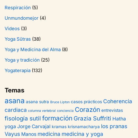
Respiración
(5)
Unmundomejor
(4)
Videos
(3)
Yoga Sûtras
(38)
Yoga y Medicina del Alma
(8)
Yoga y tradición
(25)
Yogaterapia
(132)
Temas
asana
Coherencia
asana sutra
casos prácticos
Bruce Lipton
Corazón
cardiaca
entrevistas
columna vertebral
conciencia
formación
fisología sutil
Grazia Suffriti
Hatha
los pranas
yoga
Jorge Carvajal
kramas
krisnamacharya
Vayus
medicina
medicina y yoga
Manos