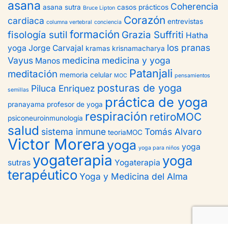
asana
Coherencia
asana sutra
casos prácticos
Bruce Lipton
Corazón
cardiaca
entrevistas
columna vertebral
conciencia
formación
fisología sutil
Grazia Suffriti
Hatha
los pranas
yoga
Jorge Carvajal
kramas
krisnamacharya
Vayus
medicina
medicina y yoga
Manos
Patanjali
meditación
memoria celular
MOC
pensamientos
posturas de yoga
Piluca Enriquez
semillas
práctica de yoga
pranayama
profesor de yoga
respiración
retiroMOC
psiconeuroinmunología
salud
sistema inmune
Tomás Alvaro
teoriaMOC
Victor Morera
yoga
yoga
yoga para niños
yogaterapia
yoga
sutras
Yogaterapia
terapéutico
Yoga y Medicina del Alma