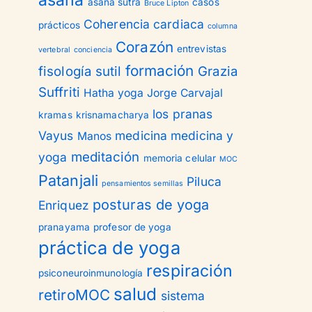
asana
asana sutra
casos
Bruce Lipton
Coherencia cardiaca
prácticos
columna
Corazón
entrevistas
vertebral
conciencia
formación
fisología sutil
Grazia
Suffriti
Hatha yoga
Jorge Carvajal
los pranas
kramas
krisnamacharya
Vayus
medicina
medicina y
Manos
meditación
yoga
memoria celular
MOC
Patanjali
Piluca
pensamientos semillas
posturas de yoga
Enriquez
pranayama
profesor de yoga
práctica de yoga
respiración
psiconeuroinmunología
salud
retiroMOC
sistema