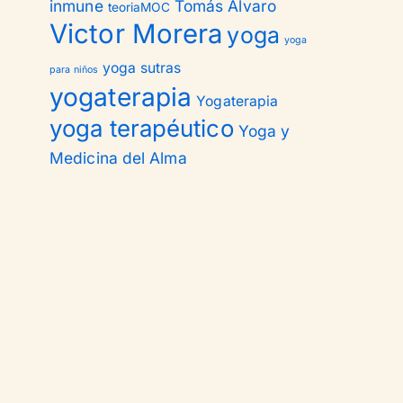
inmune
Tomás Alvaro
teoriaMOC
Victor Morera
yoga
yoga
yoga sutras
para niños
yogaterapia
Yogaterapia
yoga terapéutico
Yoga y
Medicina del Alma