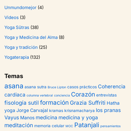
Unmundomejor
(4)
Videos
(3)
Yoga Sûtras
(38)
Yoga y Medicina del Alma
(8)
Yoga y tradición
(25)
Yogaterapia
(132)
Temas
asana
Coherencia
asana sutra
casos prácticos
Bruce Lipton
Corazón
cardiaca
entrevistas
columna vertebral
conciencia
formación
fisología sutil
Grazia Suffriti
Hatha
los pranas
yoga
Jorge Carvajal
kramas
krisnamacharya
Vayus
medicina
medicina y yoga
Manos
Patanjali
meditación
memoria celular
MOC
pensamientos