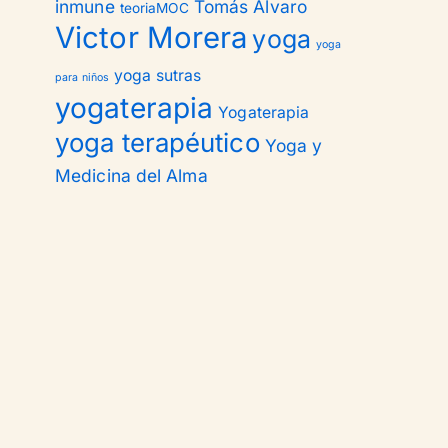
inmune
Tomás Alvaro
teoriaMOC
Victor Morera
yoga
yoga
yoga sutras
para niños
yogaterapia
Yogaterapia
yoga terapéutico
Yoga y
Medicina del Alma