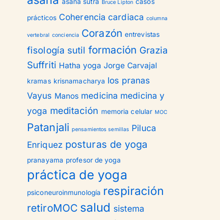
asana
asana sutra
casos
Bruce Lipton
Coherencia cardiaca
prácticos
columna
Corazón
entrevistas
vertebral
conciencia
formación
fisología sutil
Grazia
Suffriti
Hatha yoga
Jorge Carvajal
los pranas
kramas
krisnamacharya
Vayus
medicina
medicina y
Manos
meditación
yoga
memoria celular
MOC
Patanjali
Piluca
pensamientos semillas
posturas de yoga
Enriquez
pranayama
profesor de yoga
práctica de yoga
respiración
psiconeuroinmunología
salud
retiroMOC
sistema