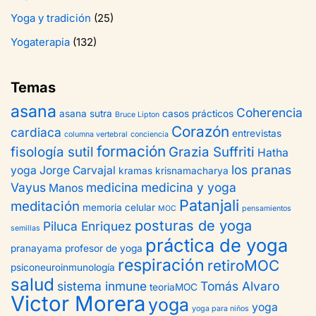
Yoga y tradición
(25)
Yogaterapia
(132)
Temas
asana
Coherencia
asana sutra
casos prácticos
Bruce Lipton
Corazón
cardiaca
entrevistas
columna vertebral
conciencia
formación
fisología sutil
Grazia Suffriti
Hatha
los pranas
yoga
Jorge Carvajal
kramas
krisnamacharya
Vayus
medicina
medicina y yoga
Manos
Patanjali
meditación
memoria celular
MOC
pensamientos
posturas de yoga
Piluca Enriquez
semillas
práctica de yoga
pranayama
profesor de yoga
respiración
retiroMOC
psiconeuroinmunología
salud
sistema inmune
Tomás Alvaro
teoriaMOC
Victor Morera
yoga
yoga
yoga para niños