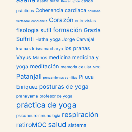
asana
asana sutra
casos
Bruce Lipton
Coherencia cardiaca
prácticos
columna
Corazón
entrevistas
vertebral
conciencia
formación
fisología sutil
Grazia
Suffriti
Hatha yoga
Jorge Carvajal
los pranas
kramas
krisnamacharya
Vayus
medicina
medicina y
Manos
meditación
yoga
memoria celular
MOC
Patanjali
Piluca
pensamientos semillas
posturas de yoga
Enriquez
pranayama
profesor de yoga
práctica de yoga
respiración
psiconeuroinmunología
salud
retiroMOC
sistema