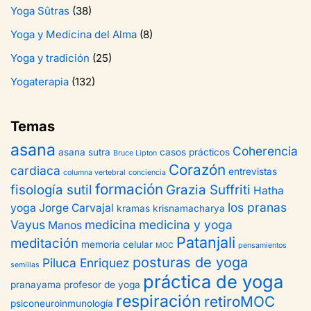
Yoga Sûtras
(38)
Yoga y Medicina del Alma
(8)
Yoga y tradición
(25)
Yogaterapia
(132)
Temas
asana
Coherencia
asana sutra
casos prácticos
Bruce Lipton
Corazón
cardiaca
entrevistas
columna vertebral
conciencia
formación
fisología sutil
Grazia Suffriti
Hatha
los pranas
yoga
Jorge Carvajal
kramas
krisnamacharya
Vayus
medicina
medicina y yoga
Manos
Patanjali
meditación
memoria celular
MOC
pensamientos
posturas de yoga
Piluca Enriquez
semillas
práctica de yoga
pranayama
profesor de yoga
respiración
retiroMOC
psiconeuroinmunología