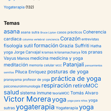
Yogaterapia
(132)
Temas
asana
Coherencia
asana sutra
casos prácticos
Bruce Lipton
Corazón
cardiaca
entrevistas
columna vertebral
conciencia
formación
fisología sutil
Grazia Suffriti
Hatha
los pranas
yoga
Jorge Carvajal
kramas
krisnamacharya
Vayus
medicina
medicina y yoga
Manos
Patanjali
meditación
memoria celular
MOC
pensamientos
posturas de yoga
Piluca Enriquez
semillas
práctica de yoga
pranayama
profesor de yoga
respiración
retiroMOC
psiconeuroinmunología
salud
sistema inmune
Tomás Alvaro
teoriaMOC
Victor Morera
yoga
yoga
yoga para niños
yogaterapia
yoga
sutras
Yogaterapia