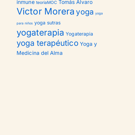
inmune
Tomás Alvaro
teoriaMOC
Victor Morera
yoga
yoga
yoga sutras
para niños
yogaterapia
Yogaterapia
yoga terapéutico
Yoga y
Medicina del Alma