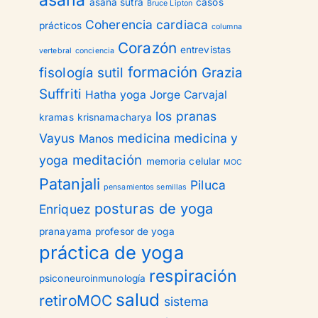
asana
asana sutra
casos
Bruce Lipton
Coherencia cardiaca
prácticos
columna
Corazón
entrevistas
vertebral
conciencia
formación
fisología sutil
Grazia
Suffriti
Hatha yoga
Jorge Carvajal
los pranas
kramas
krisnamacharya
Vayus
medicina
medicina y
Manos
meditación
yoga
memoria celular
MOC
Patanjali
Piluca
pensamientos semillas
posturas de yoga
Enriquez
pranayama
profesor de yoga
práctica de yoga
respiración
psiconeuroinmunología
salud
retiroMOC
sistema