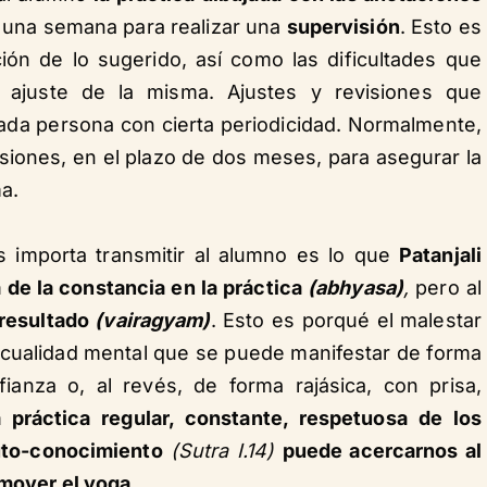
 una semana para realizar una
supervisión
. Esto es
ión de lo sugerido, así como las dificultades que
n ajuste de la misma. Ajustes y revisiones que
da persona con cierta periodicidad. Normalmente,
iones, en el plazo de dos meses, para asegurar la
ma.
 importa transmitir al alumno es lo que
Patanjali
 de la constancia en la práctica
(abhyasa)
,
pero al
 resultado
(vairagyam)
. Esto es porqué el malestar
 cualidad mental que se puede manifestar de forma
anza o, al revés, de forma rajásica, con prisa,
 práctica regular, constante, respetuosa de los
auto-conocimiento
(Sutra I.14)
puede acercarnos al
omover el yoga
.