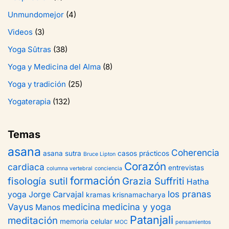
Unmundomejor
(4)
Videos
(3)
Yoga Sûtras
(38)
Yoga y Medicina del Alma
(8)
Yoga y tradición
(25)
Yogaterapia
(132)
Temas
asana
Coherencia
asana sutra
casos prácticos
Bruce Lipton
Corazón
cardiaca
entrevistas
columna vertebral
conciencia
formación
fisología sutil
Grazia Suffriti
Hatha
los pranas
yoga
Jorge Carvajal
kramas
krisnamacharya
Vayus
medicina
medicina y yoga
Manos
Patanjali
meditación
memoria celular
MOC
pensamientos