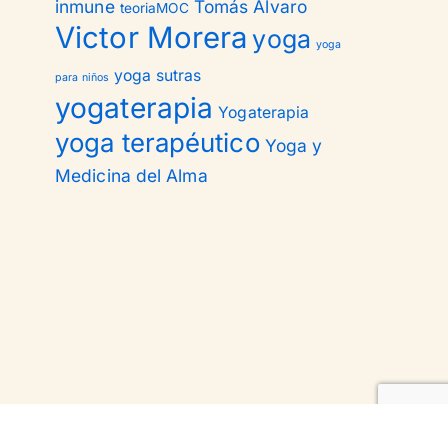
inmune
Tomás Alvaro
teoriaMOC
Victor Morera
yoga
yoga
yoga sutras
para niños
yogaterapia
Yogaterapia
yoga terapéutico
Yoga y
Medicina del Alma