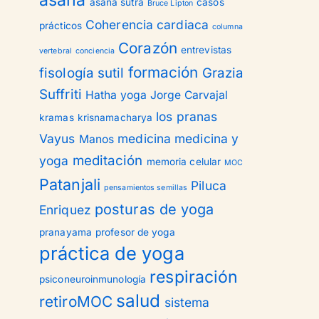
asana
asana sutra
casos
Bruce Lipton
Coherencia cardiaca
prácticos
columna
Corazón
entrevistas
vertebral
conciencia
formación
fisología sutil
Grazia
Suffriti
Hatha yoga
Jorge Carvajal
los pranas
kramas
krisnamacharya
Vayus
medicina
medicina y
Manos
meditación
yoga
memoria celular
MOC
Patanjali
Piluca
pensamientos semillas
posturas de yoga
Enriquez
pranayama
profesor de yoga
práctica de yoga
respiración
psiconeuroinmunología
salud
retiroMOC
sistema