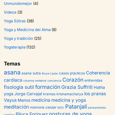
Unmundomejor
(4)
Videos
(3)
Yoga Sûtras
(38)
Yoga y Medicina del Alma
(8)
Yoga y tradición
(25)
Yogaterapia
(132)
Temas
asana
Coherencia
asana sutra
casos prácticos
Bruce Lipton
Corazón
cardiaca
entrevistas
columna vertebral
conciencia
formación
fisología sutil
Grazia Suffriti
Hatha
los pranas
yoga
Jorge Carvajal
kramas
krisnamacharya
Vayus
medicina
medicina y yoga
Manos
Patanjali
meditación
memoria celular
MOC
pensamientos
posturas de yoga
Piluca Enriquez
semillas