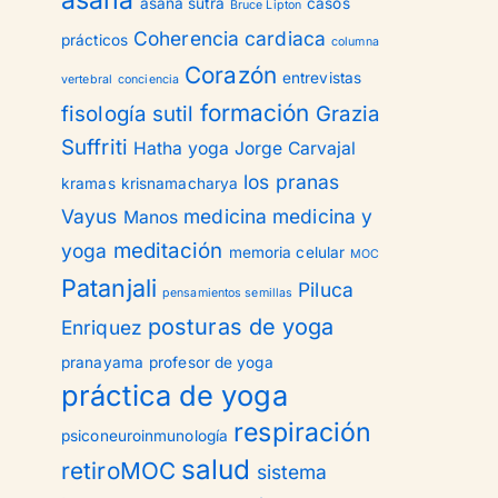
asana
asana sutra
casos
Bruce Lipton
Coherencia cardiaca
prácticos
columna
Corazón
entrevistas
vertebral
conciencia
formación
fisología sutil
Grazia
Suffriti
Hatha yoga
Jorge Carvajal
los pranas
kramas
krisnamacharya
Vayus
medicina
medicina y
Manos
meditación
yoga
memoria celular
MOC
Patanjali
Piluca
pensamientos semillas
posturas de yoga
Enriquez
pranayama
profesor de yoga
práctica de yoga
respiración
psiconeuroinmunología
salud
retiroMOC
sistema