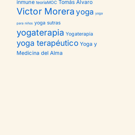
inmune
Tomás Alvaro
teoriaMOC
Victor Morera
yoga
yoga
yoga sutras
para niños
yogaterapia
Yogaterapia
yoga terapéutico
Yoga y
Medicina del Alma