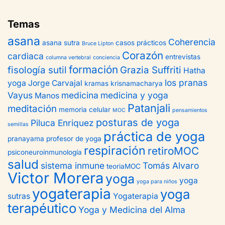
Temas
asana
Coherencia
asana sutra
casos prácticos
Bruce Lipton
Corazón
cardiaca
entrevistas
columna vertebral
conciencia
formación
fisología sutil
Grazia Suffriti
Hatha
los pranas
yoga
Jorge Carvajal
kramas
krisnamacharya
Vayus
medicina
medicina y yoga
Manos
Patanjali
meditación
memoria celular
MOC
pensamientos
posturas de yoga
Piluca Enriquez
semillas
práctica de yoga
pranayama
profesor de yoga
respiración
retiroMOC
psiconeuroinmunología
salud
sistema inmune
Tomás Alvaro
teoriaMOC
Victor Morera
yoga
yoga
yoga para niños
yogaterapia
yoga
sutras
Yogaterapia
terapéutico
Yoga y Medicina del Alma