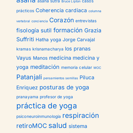
asana
asana sutra
casos
Bruce Lipton
Coherencia cardiaca
prácticos
columna
Corazón
entrevistas
vertebral
conciencia
formación
fisología sutil
Grazia
Suffriti
Hatha yoga
Jorge Carvajal
los pranas
kramas
krisnamacharya
Vayus
medicina
medicina y
Manos
meditación
yoga
memoria celular
MOC
Patanjali
Piluca
pensamientos semillas
posturas de yoga
Enriquez
pranayama
profesor de yoga
práctica de yoga
respiración
psiconeuroinmunología
salud
retiroMOC
sistema