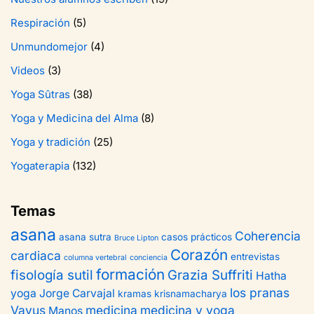
Respiración
(5)
Unmundomejor
(4)
Videos
(3)
Yoga Sûtras
(38)
Yoga y Medicina del Alma
(8)
Yoga y tradición
(25)
Yogaterapia
(132)
Temas
asana
Coherencia
asana sutra
casos prácticos
Bruce Lipton
Corazón
cardiaca
entrevistas
columna vertebral
conciencia
formación
fisología sutil
Grazia Suffriti
Hatha
los pranas
yoga
Jorge Carvajal
kramas
krisnamacharya
Vayus
medicina
medicina y yoga
Manos