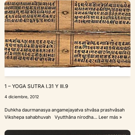
1 – YOGA SUTRA I.31 Y III.9
4 diciembre, 2012
Duhkha daurmanasya angamejayatva shvâsa prashvâsah
Vikshepa sahabhuvah Vyutthâna nirodha…
Leer más »