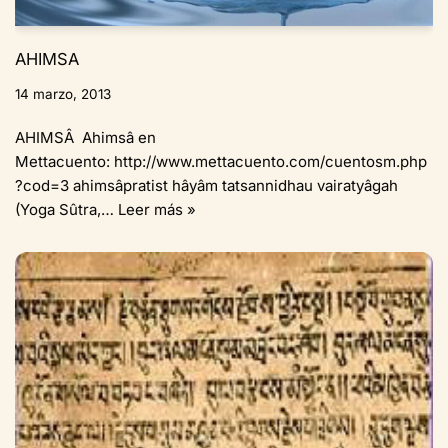
AHIMSA
14 marzo, 2013
AHIMSÂ Ahimsâ en
Mettacuento: http://www.mettacuento.com/cuentosm.php
?cod=3 ahimsâpratist hâyâm tatsannidhau vairatyâgah
(Yoga Sûtra,…
Leer más »