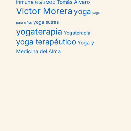
inmune
Tomás Alvaro
teoriaMOC
Victor Morera
yoga
yoga
yoga sutras
para niños
yogaterapia
Yogaterapia
yoga terapéutico
Yoga y
Medicina del Alma