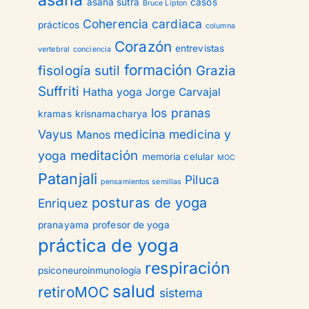
asana
asana sutra
casos
Bruce Lipton
Coherencia cardiaca
prácticos
columna
Corazón
entrevistas
vertebral
conciencia
formación
fisología sutil
Grazia
Suffriti
Hatha yoga
Jorge Carvajal
los pranas
kramas
krisnamacharya
Vayus
medicina
medicina y
Manos
meditación
yoga
memoria celular
MOC
Patanjali
Piluca
pensamientos semillas
posturas de yoga
Enriquez
pranayama
profesor de yoga
práctica de yoga
respiración
psiconeuroinmunología
salud
retiroMOC
sistema