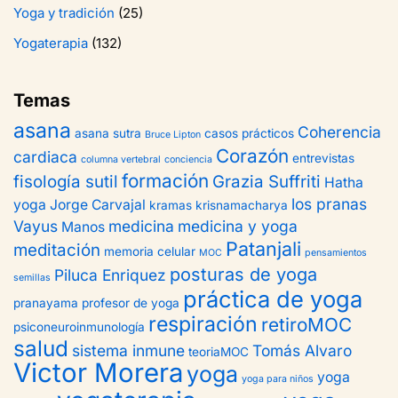
Yoga y tradición
(25)
Yogaterapia
(132)
Temas
asana
Coherencia
asana sutra
casos prácticos
Bruce Lipton
Corazón
cardiaca
entrevistas
columna vertebral
conciencia
formación
fisología sutil
Grazia Suffriti
Hatha
los pranas
yoga
Jorge Carvajal
kramas
krisnamacharya
Vayus
medicina
medicina y yoga
Manos
Patanjali
meditación
memoria celular
MOC
pensamientos
posturas de yoga
Piluca Enriquez
semillas
práctica de yoga
pranayama
profesor de yoga
respiración
retiroMOC
psiconeuroinmunología
salud
sistema inmune
Tomás Alvaro
teoriaMOC
Victor Morera
yoga
yoga
yoga para niños